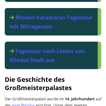
Rhodos Katamaran Tagestour
mit Mittagessen
Tagestour nach Lindos von
Rhodos Stadt aus
Die Geschichte des
Großmeisterpalastes
Der Großmeisterpalast wurde im
14. Jahrhundert
auf
der
Insel Rhodos
errichtet. Unter dem zweiten