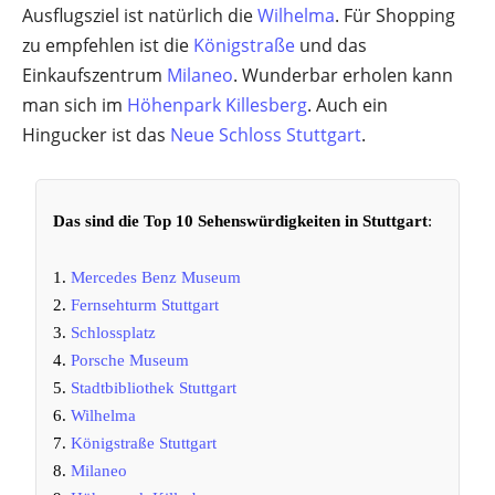
Ausflugsziel ist natürlich die
Wilhelma
. Für Shopping
zu empfehlen ist die
Königstraße
und das
Einkaufszentrum
Milaneo
. Wunderbar erholen kann
man sich im
Höhenpark Killesberg
. Auch ein
Hingucker ist das
Neue Schloss Stuttgart
.
Das sind die Top 10 Sehenswürdigkeiten in Stuttgart
:
1.
Mercedes Benz Museum
2.
Fernsehturm Stuttgart
3.
Schlossplatz
4.
Porsche Museum
5.
Stadtbibliothek Stuttgart
6.
Wilhelma
7.
Königstraße Stuttgart
8.
Milaneo