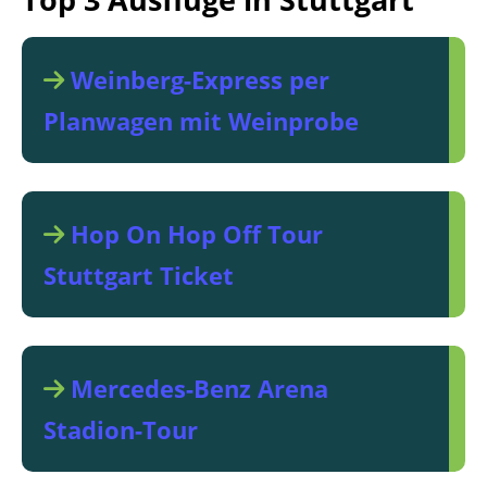
Weinberg-Express per
Planwagen mit Weinprobe
Hop On Hop Off Tour
Stuttgart Ticket
Mercedes-Benz Arena
Stadion-Tour